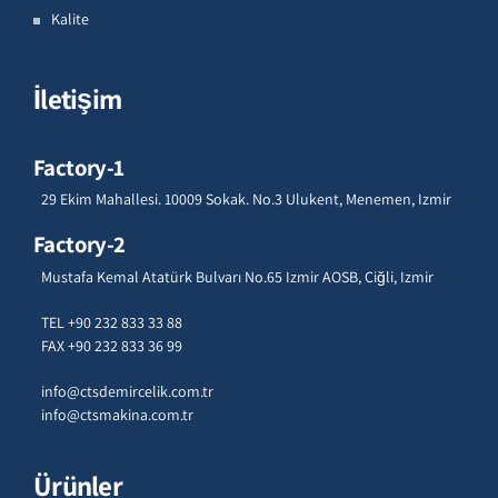
Kalite
İletişim
Factory-1
29 Ekim Mahallesi. 10009 Sokak. No.3 Ulukent, Menemen, Izmir
Factory-2
Mustafa Kemal Atatürk Bulvarı No.65 Izmir AOSB, Çiğli, Izmir
TEL +90 232 833 33 88
FAX +90 232 833 36 99
info@ctsdemircelik.com.tr
info@ctsmakina.com.tr
Ürünler