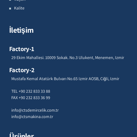
Kalite
İletişim
Factory-1
29 Ekim Mahallesi. 10009 Sokak. No.3 Ulukent, Menemen, Izmir
Factory-2
Mustafa Kemal Atatürk Bulvarı No.65 Izmir AOSB, Çiğli, Izmir
TEL +90 232 833 33 88
FAX +90 232 833 36 99
info@ctsdemircelik.com.tr
info@ctsmakina.com.tr
Ürünler