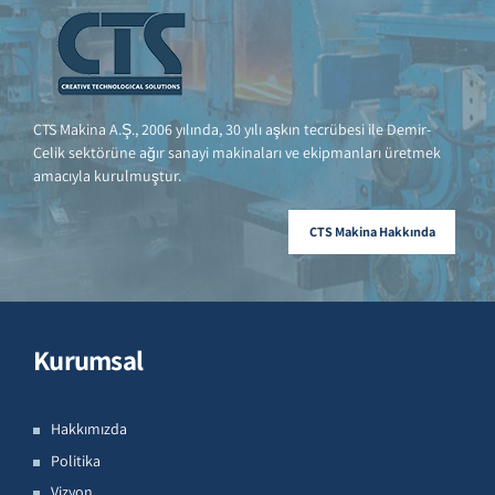
CTS Makina A.Ş., 2006 yılında, 30 yılı aşkın tecrübesi ile Demir-
Çelik sektörüne ağır sanayi makinaları ve ekipmanları üretmek
amacıyla kurulmuştur.
CTS Makina Hakkında
Kurumsal
Hakkımızda
Politika
Vizyon